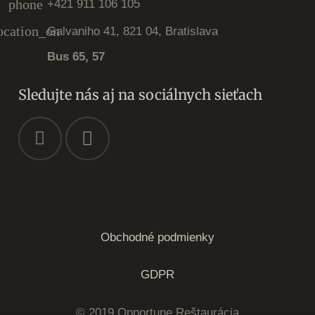
phone
+421 911 106 105
ocation_on
Galvaniho 41, 821 04, Bratislava
Bus 65, 57
Sledujte nás aj na sociálnych sieťach
Obchodné podmienky
GDPR
© 2019 Opportune Reštaurácia